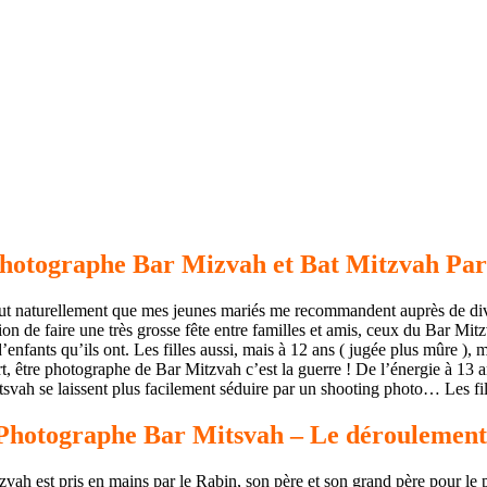
hotographe Bar Mizvah et Bat Mitzvah Par
t naturellement que mes jeunes mariés me recommandent auprès de dive
on de faire une très grosse fête entre familles et amis, ceux du Bar Mitz
nfants qu’ils ont. Les filles aussi, mais à 12 ans ( jugée plus mûre ), m
t, être photographe de Bar Mitzvah c’est la guerre ! De l’énergie à 13 a
tsvah se laissent plus facilement séduire par un shooting photo… Les fil
Photographe Bar Mitsvah – Le déroulement
vah est pris en mains par le Rabin, son père et son grand père pour le pa