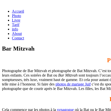
Accueil
Photo
Livre
Tarif
info
About
Contact
Bar Mitzvah
P
Photographe de Bar Mitzvah et photographe de Bat Mitzvah. C’est tou
leurs enfants. Ces soirées de Bat ou
Bar Mitzvah
sont toujours l’occasi
somptueuses, très luxe, vraiment haut de gamme. Et cela pour autant d’e
telle mise à l’honneur. Si faire des
photos de mariage Juif
c’est du spor
photographe que de courir après le Bar Mitzvah. Les filles, les Bat Mi
Cela commence par les photos à la
synagogue
où la Bat ou le Bar Mitz